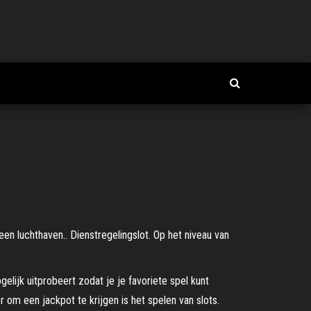
een luchthaven.. Dienstregelingslot. Op het niveau van
elijk uitprobeert zodat je je favoriete spel kunt
om een jackpot te krijgen is het spelen van slots.