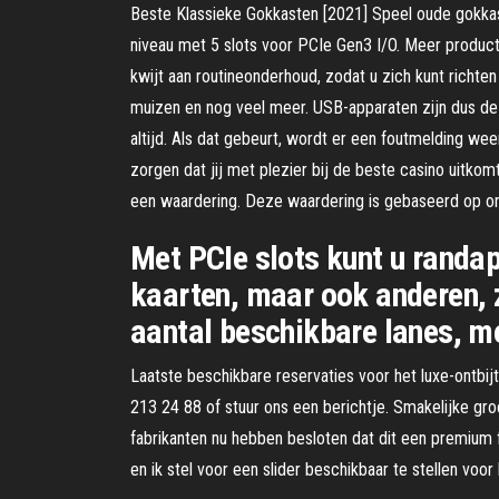
Beste Klassieke Gokkasten [2021] Speel oude gokkast
niveau met 5 slots voor PCIe Gen3 I/O. Meer producti
kwijt aan routineonderhoud, zodat u zich kunt richten
muizen en nog veel meer. USB-apparaten zijn dus de 
altijd. Als dat gebeurt, wordt er een foutmelding we
zorgen dat jij met plezier bij de beste casino uitkom
een waardering. Deze waardering is gebaseerd op ond
Met PCIe slots kunt u randa
kaarten, maar ook anderen, z
aantal beschikbare lanes, m
Laatste beschikbare reservaties voor het luxe-ontbij
213 24 88 of stuur ons een berichtje. Smakelijke gro
fabrikanten nu hebben besloten dat dit een premium fe
en ik stel voor een slider beschikbaar te stellen vo