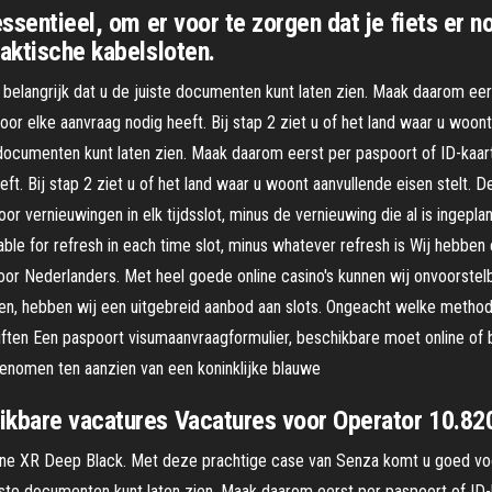
essentieel, om er voor te zorgen dat je fiets er 
raktische kabelsloten.
 belangrijk dat u de juiste documenten kunt laten zien. Maak daarom eer
or elke aanvraag nodig heeft. Bij stap 2 ziet u of het land waar u woon
e documenten kunt laten zien. Maak daarom eerst per paspoort of ID-kaart
ft. Bij stap 2 ziet u of het land waar u woont aanvullende eisen stelt. 
r vernieuwingen in elk tijdsslot, minus de vernieuwing die al is ingeplan
lable for refresh in each time slot, minus whatever refresh is Wij hebbe
or Nederlanders. Met heel goede online casino's kunnen wij onvoorstelb
spelen, hebben wij een uitgebreid aanbod aan slots. Ongeacht welke meth
iften Een paspoort visumaanvraagformulier, beschikbare moet online of 
genomen ten aanzien van een koninklijke blauwe
ikbare vacatures Vacatures voor Operator 10.82
one XR Deep Black. Met deze prachtige case van Senza komt u goed voo
uiste documenten kunt laten zien. Maak daarom eerst per paspoort of ID-k