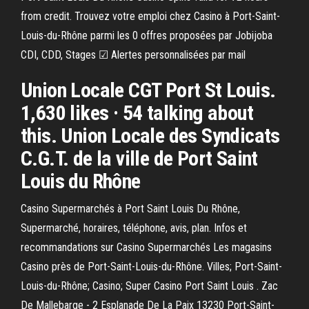
from credit. Trouvez votre emploi chez Casino à Port-Saint-
Louis-du-Rhône parmi les 0 offres proposées par Jobijoba
CDI, CDD, Stages ☑ Alertes personnalisées par mail
Union Locale CGT Port St Louis.
1,630 likes · 54 talking about
this. Union Locale des Syndicats
C.G.T. de la ville de Port Saint
Louis du Rhône
Casino Supermarchés à Port Saint Louis Du Rhône,
Supermarché, horaires, téléphone, avis, plan. Infos et
recommandations sur Casino Supermarchés Les magasins
Casino près de Port-Saint-Louis-du-Rhône. Villes; Port-Saint-
Louis-du-Rhône; Casino; Super Casino Port Saint Louis . Zac
De Mallebarge - 2 Esplanade De La Paix 13230 Port-Saint-