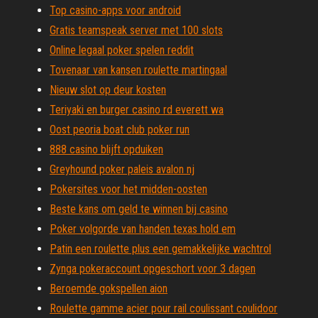
Top casino-apps voor android
Gratis teamspeak server met 100 slots
Online legaal poker spelen reddit
Tovenaar van kansen roulette martingaal
Nieuw slot op deur kosten
Teriyaki en burger casino rd everett wa
Oost peoria boat club poker run
888 casino blijft opduiken
Greyhound poker paleis avalon nj
Pokersites voor het midden-oosten
Beste kans om geld te winnen bij casino
Poker volgorde van handen texas hold em
Patin een roulette plus een gemakkelijke wachtrol
Zynga pokeraccount opgeschort voor 3 dagen
Beroemde gokspellen aion
Roulette gamme acier pour rail coulissant coulidoor