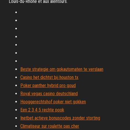
Louis-du-Rhône et aux alentours.
Beste strategie om gokautomaten te verslaan
Casino het dichtst bij houston tx
Poker panther hybrid pro goud
Royal vegas casino deutschland
Hooggerechtshof poker niet gokken
Een 2 3 4 5 rechte pook
Inetbet actieve bonuscodes zonder storting
Climatiseur sur roulette pas cher