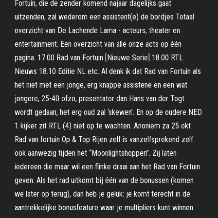
Fortuin, die de zender komend najaar dagelijks gaat
uitzenden, zal wederom een assistent(e) de bordjes Totaal
overzicht van De Lachende Lama - acteurs, theater en
entertainment. Een overzicht van alle onze acts op één
pagina. 17.00 Rad van Fortuin [Nieuwe Serie] 18.00 RTL
Nieuws 18.10 Editie NL etc. Al denk ik dat Rad van Fortuin als
het niet met een jonge, erg knappe assistene en een wat
jongere, 25-40 ofzo, presentator dan Hans van der Togt
wordt gedaan, het erg oud zal ‘skewen’. En op de oudere NED
1 kijker zit RTL (4) niet op te wachten. Anoniem za 25 okt
Rad van fortuin Op & Top Rijen zelf is vanzelfsprekend zelf
ook aanwezig tijden het “Moonlightshoppen”. Zij laten
iedereen die maar wil een flinke draai aan het Rad van Fortuin
geven. Als het rad uitkomt bij één van de bonussen (komen
we later op terug), dan heb je geluk: je komt terecht in de
aantrekkelijke bonusfeature waar je multipliers kunt winnen.