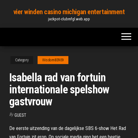
Skip
vier winden casino michigan entertainment
to
jackpot-clubmfgl.web.app
the
content
Category
Wisdom83909
Isabella rad van fortuin
internationale spelshow
gastvrouw
By
GUEST
De eerste uitzending van de dagelijkse SBS 6-show Het Rad
van Fortuin zit erop. Op sociale media ging het een beetje